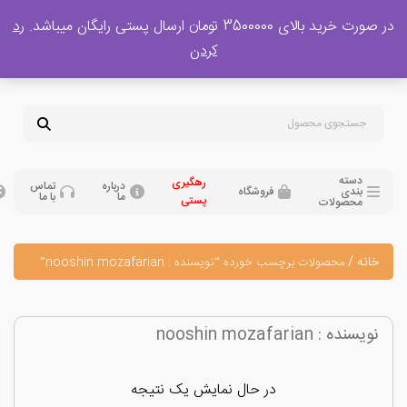
 بالای 3500000 تومان ارسال پستی رایگان میباشد.
رد
پشتیبانی فروش
کردن
0
تومان
09120329397
09351132248
دسته
رهگیری
درباره
تماس
بندی
فروشگاه
ما
با ما
پستی
محصولات
نه
/
محصولات برچسب خورده “نویسنده : nooshin mozafarian”
نده : nooshin mozafarian
در حال نمایش یک نتیجه