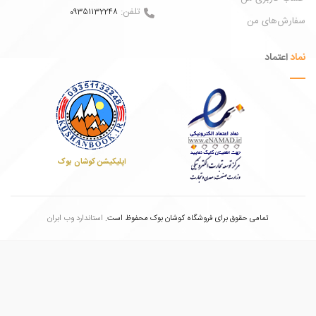
تلفن:
09351132248
ش‌های من
عتماد
اپلیکیشن کوشان بوک
تمامی حقوق برای فروشگاه کوشان بوک محفوظ است.
استاندارد وب ابران