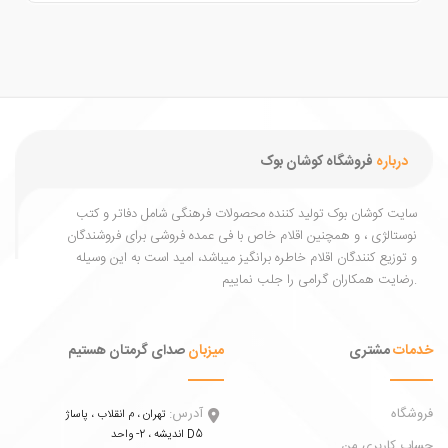
درباره
فروشگاه کوشان بوک
یت کوشان بوک تولید کننده محصولات فرهنگی شامل دفاتر و کتب
ستالژی ، و همچنین اقلام خاص با فی عمده فروشی برای فروشندگان
توزیع کنندگان اقلام خاطره برانگیز میباشد، امید است به این وسیله
ات
مشتری
میزبان
صدای گرمتان هستیم
اه
آدرس:
تهران ، م انقلاب ، پاساژ
اندیشه ، 2- واحد D5
 کاربری من