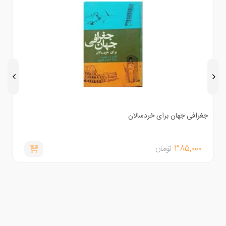
غرافی جهان برای خردسالان
خدا و
385,000
تومان
,000