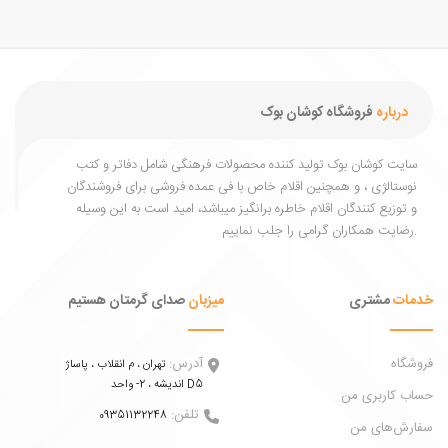
درباره
فروشگاه کوشان بوک
یت کوشان بوک تولید کننده محصولات فرهنگی شامل دفاتر و کتب
ستالژی ، و همچنین اقلام خاص با فی عمده فروشی برای فروشندگان
توزیع کنندگان اقلام خاطره برانگیز میباشد، امید است به این وسیله
ات
مشتری
میزبان
صدای گرمتان هستیم
اه
آدرس:
تهران ، م انقلاب ، پاساژ
اندیشه ، 2- واحد D5
 کاربری من
تلفن:
09351132248
ش‌های من