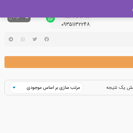
پشتیبانی فروش
09120329397
0
تومان
09351132248
یش یک نتیجه