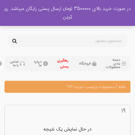
 بالای 3500000 تومان ارسال پستی رایگان میباشد.
رد
پشتیبانی فروش
کردن
0
تومان
09120329397
09351132248
دسته
رهگیری
درباره
تماس
بندی
فروشگاه
ما
با ما
پستی
محصولات
نه
/
محصولات برچسب خورده “19”
در حال نمایش یک نتیجه