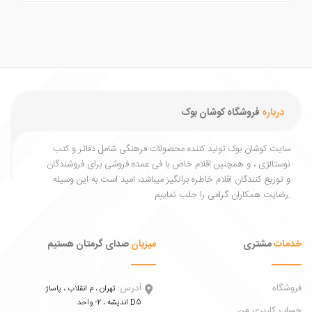
درباره
فروشگاه کوشان بوک
یت کوشان بوک تولید کننده محصولات فرهنگی شامل دفاتر و کتب
ستالژی ، و همچنین اقلام خاص با فی عمده فروشی برای فروشندگان
توزیع کنندگان اقلام خاطره برانگیز میباشد، امید است به این وسیله
ات
مشتری
میزبان
صدای گرمتان هستیم
اه
آدرس:
تهران ، م انقلاب ، پاساژ
اندیشه ، 2- واحد D5
 کاربری من