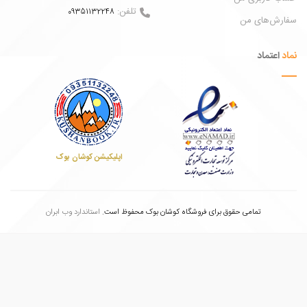
تلفن:
09351132248
ش‌های من
عتماد
اپلیکیشن کوشان بوک
تمامی حقوق برای فروشگاه کوشان بوک محفوظ است.
استاندارد وب ابران