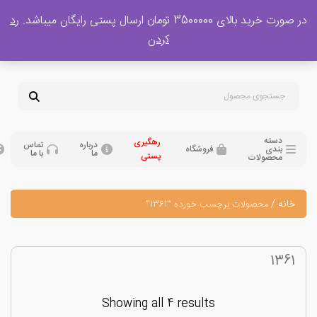
 بالای 3500000 تومان ارسال پستی رایگان میباشد.
رد
پشتیبانی فروش
کردن
0
تومان
09120329397
09351132248
دسته
رهگیری
درباره
تماس
بندی
فروشگاه
ما
با ما
پستی
محصولات
نه
/
محصولات برچسب خورده “1361”
13
Showing all 4 results