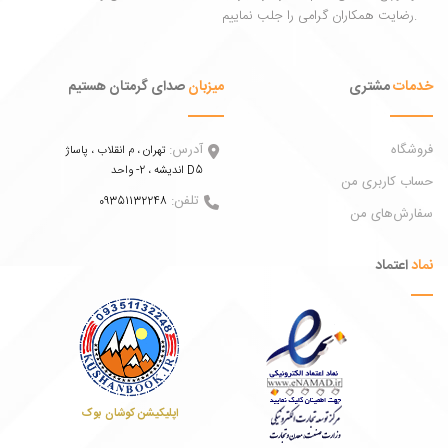
ات
مشتری
میزبان
صدای گرمتان هستیم
اه
آدرس:
تهران ، م انقلاب ، پاساژ
اندیشه ، 2- واحد D5
 کاربری من
تلفن:
09351132248
ش‌های من
عتماد
اپلیکیشن کوشان بوک