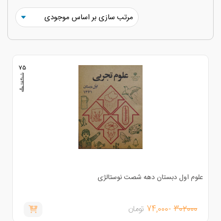
75
لوم اول دبستان دهه شصت نوستالژی
302000
-74,000
تومان