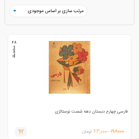
68
ارسی چهارم دبستان دهه شصت نوستالژی
198000
-63,000
تومان