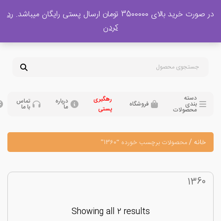
 بالای 3500000 تومان ارسال پستی رایگان میباشد.
رد
پشتیبانی فروش
کردن
0
تومان
09120329397
09351132248
دسته
رهگیری
درباره
تماس
بندی
فروشگاه
ما
با ما
پستی
محصولات
نه
/
محصولات برچسب خورده “1360”
136
Showing all 2 results