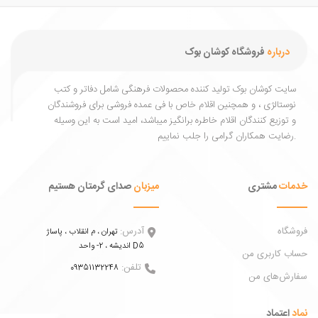
درباره
فروشگاه کوشان بوک
یت کوشان بوک تولید کننده محصولات فرهنگی شامل دفاتر و کتب
ستالژی ، و همچنین اقلام خاص با فی عمده فروشی برای فروشندگان
توزیع کنندگان اقلام خاطره برانگیز میباشد، امید است به این وسیله
ات
مشتری
میزبان
صدای گرمتان هستیم
اه
آدرس:
تهران ، م انقلاب ، پاساژ
اندیشه ، 2- واحد D5
 کاربری من
تلفن:
09351132248
ش‌های من
عتماد