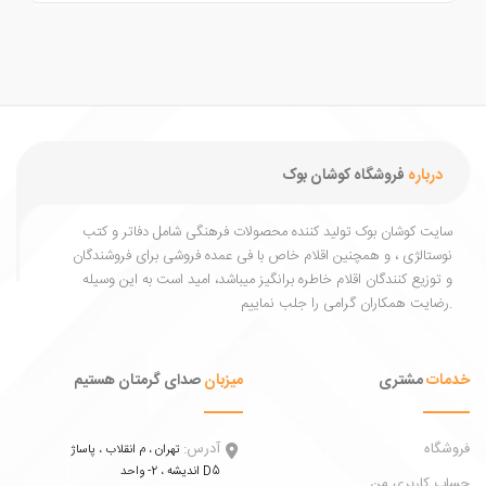
درباره
فروشگاه کوشان بوک
یت کوشان بوک تولید کننده محصولات فرهنگی شامل دفاتر و کتب
ستالژی ، و همچنین اقلام خاص با فی عمده فروشی برای فروشندگان
توزیع کنندگان اقلام خاطره برانگیز میباشد، امید است به این وسیله
ات
مشتری
میزبان
صدای گرمتان هستیم
اه
آدرس:
تهران ، م انقلاب ، پاساژ
اندیشه ، 2- واحد D5
 کاربری من