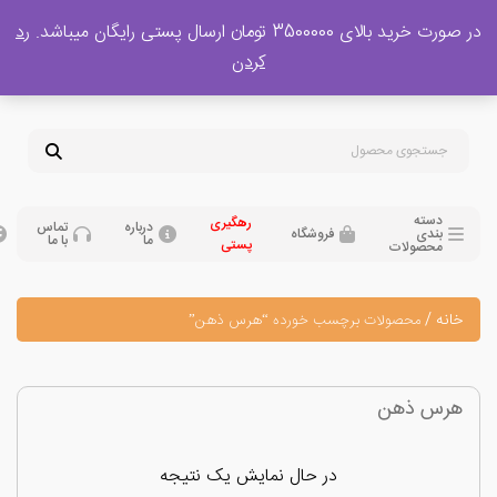
 بالای 3500000 تومان ارسال پستی رایگان میباشد.
رد
پشتیبانی فروش
کردن
0
تومان
09120329397
09351132248
دسته
رهگیری
درباره
تماس
بندی
فروشگاه
ما
با ما
پستی
محصولات
نه
/
محصولات برچسب خورده “هرس ذهن”
رس ذهن
در حال نمایش یک نتیجه