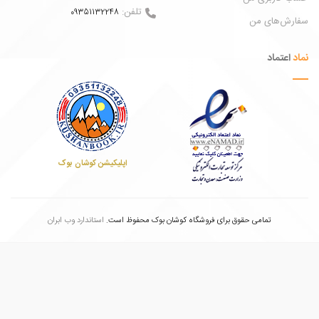
تلفن:
09351132248
ش‌های من
عتماد
اپلیکیشن کوشان بوک
تمامی حقوق برای فروشگاه کوشان بوک محفوظ است.
استاندارد وب ابران