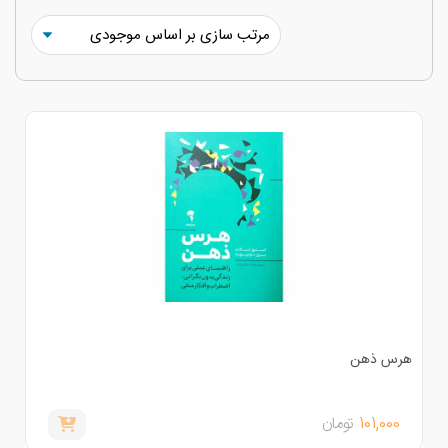
رس ذهن
101,000
تومان