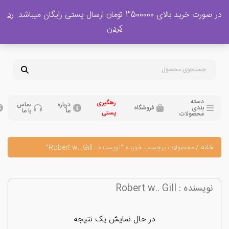
 بالای 3500000 تومان ارسال پستی رایگان میباشد.
رد
پشتیبانی فروش
کردن
0
تومان
09120329397
09351132248
دسته
رهگیری
درباره
تماس
بندی
فروشگاه
ما
با ما
پستی
محصولات
نه
/
محصولات برچسب خورده “نویسنده : Robert w.. Gill”
نده : Robert w.. Gill
در حال نمایش یک نتیجه