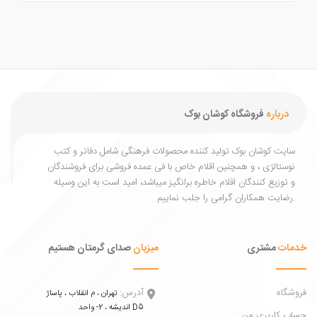
درباره
فروشگاه کوشان بوک
یت کوشان بوک تولید کننده محصولات فرهنگی شامل دفاتر و کتب
ستالژی ، و همچنین اقلام خاص با فی عمده فروشی برای فروشندگان
توزیع کنندگان اقلام خاطره برانگیز میباشد، امید است به این وسیله
ات
مشتری
میزبان
صدای گرمتان هستیم
اه
آدرس:
تهران ، م انقلاب ، پاساژ
اندیشه ، 2- واحد D5
 کاربری من