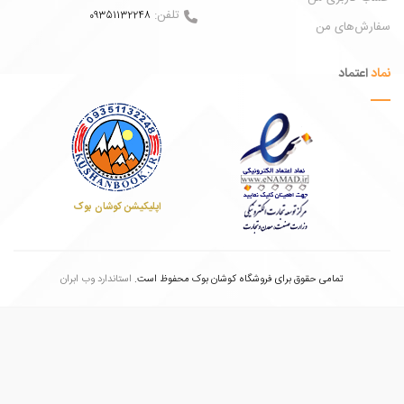
تلفن:
09351132248
ش‌های من
عتماد
اپلیکیشن کوشان بوک
تمامی حقوق برای فروشگاه کوشان بوک محفوظ است.
استاندارد وب ابران