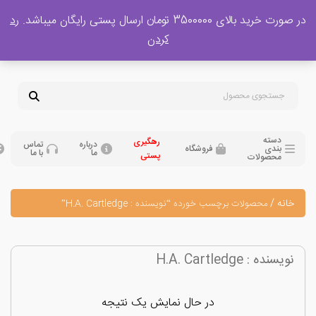
 بالای 3500000 تومان ارسال پستی رایگان میباشد.
رد
پشتیبانی فروش
کردن
0
تومان
09120329397
09351132248
دسته
رهگیری
درباره
تماس
بندی
فروشگاه
ما
با ما
پستی
محصولات
نه
/
محصولات برچسب خورده “نویسنده : H.A. Cartledge”
سنده : H.A. Cartledge
در حال نمایش یک نتیجه