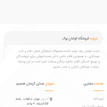
درباره
فروشگاه کوشان بوک
یت کوشان بوک تولید کننده محصولات فرهنگی شامل دفاتر و کتب
ستالژی ، و همچنین اقلام خاص با فی عمده فروشی برای فروشندگان
توزیع کنندگان اقلام خاطره برانگیز میباشد، امید است به این وسیله
ات
مشتری
میزبان
صدای گرمتان هستیم
اه
آدرس:
تهران ، م انقلاب ، پاساژ
اندیشه ، 2- واحد D5
 کاربری من