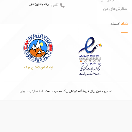
تلفن:
09351132248
ش‌های من
عتماد
اپلیکیشن کوشان بوک
تمامی حقوق برای فروشگاه کوشان بوک محفوظ است.
استاندارد وب ابران