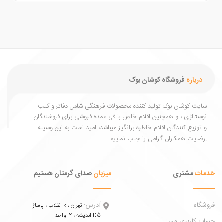
درباره
فروشگاه کوشان بوک
یت کوشان بوک تولید کننده محصولات فرهنگی شامل دفاتر و کتب
ستالژی ، و همچنین اقلام خاص با فی عمده فروشی برای فروشندگان
توزیع کنندگان اقلام خاطره برانگیز میباشد، امید است به این وسیله
ات
مشتری
میزبان
صدای گرمتان هستیم
اه
آدرس:
تهران ، م انقلاب ، پاساژ
اندیشه ، 2- واحد D5
 کاربری من