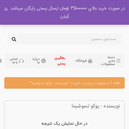
 بالای 3500000 تومان ارسال پستی رایگان میباشد.
رد
پشتیبانی فروش
کردن
0
تومان
09120329397
09351132248
دسته
رهگیری
درباره
تماس
بندی
فروشگاه
ما
با ما
پستی
محصولات
نه
/
محصولات برچسب خورده “نویسنده : یوکو تسوشیما”
یسنده : یوکو تسوشیما
در حال نمایش یک نتیجه