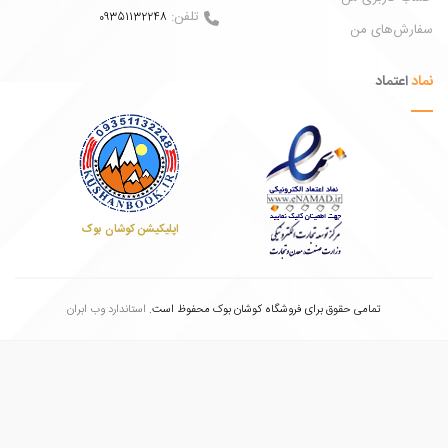
تلفن:
09351132248
ش‌های من
عتماد
اپلیکیشن کوشان بوک
تمامی حقوق برای فروشگاه کوشان بوک محفوظ است.
استاندارد وب ابران