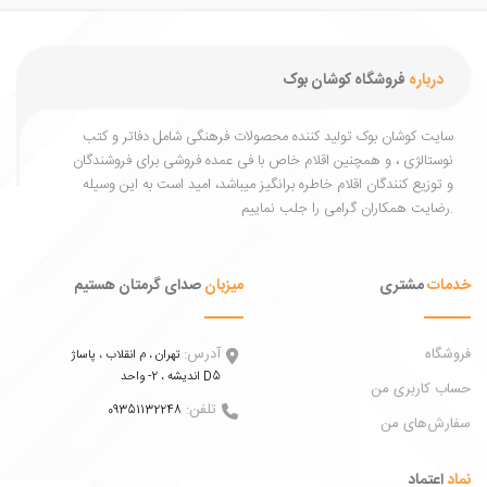
درباره
فروشگاه کوشان بوک
یت کوشان بوک تولید کننده محصولات فرهنگی شامل دفاتر و کتب
ستالژی ، و همچنین اقلام خاص با فی عمده فروشی برای فروشندگان
توزیع کنندگان اقلام خاطره برانگیز میباشد، امید است به این وسیله
ات
مشتری
میزبان
صدای گرمتان هستیم
اه
آدرس:
تهران ، م انقلاب ، پاساژ
اندیشه ، 2- واحد D5
 کاربری من
تلفن:
09351132248
ش‌های من
عتماد