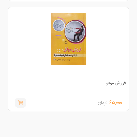
روش موفق
65,000
تومان