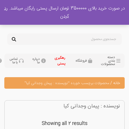
 بالای 3500000 تومان ارسال پستی رایگان میباشد.
رد
پشتیبانی فروش
کردن
0
تومان
09120329397
09351132248
دسته
رهگیری
درباره
تماس
بندی
فروشگاه
ما
با ما
پستی
محصولات
نه
/
محصولات برچسب خورده “نویسنده : پیمان وجدانی کیا”
یسنده : پیمان وجدانی کیا
Showing all 2 results