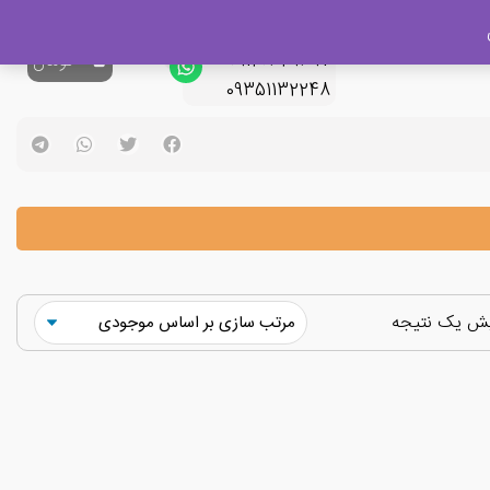
پشتیبانی فروش
09120329397
0
تومان
09351132248
یش یک نتیجه