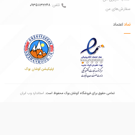
تلفن:
09351132248
ش‌های من
عتماد
اپلیکیشن کوشان بوک
تمامی حقوق برای فروشگاه کوشان بوک محفوظ است.
استاندارد وب ابران