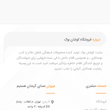
درباره
فروشگاه کوشان بوک
یت کوشان بوک تولید کننده محصولات فرهنگی شامل دفاتر و کتب
ستالژی ، و همچنین اقلام خاص با فی عمده فروشی برای فروشندگان
توزیع کنندگان اقلام خاطره برانگیز میباشد، امید است به این وسیله
ات
مشتری
میزبان
صدای گرمتان هستیم
اه
آدرس:
تهران ، م انقلاب ، پاساژ
اندیشه ، 2- واحد D5
 کاربری من