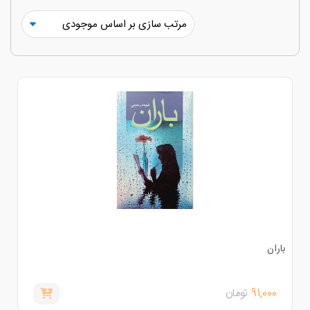
اران
91,000
تومان