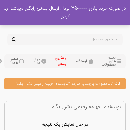
 بالای 3500000 تومان ارسال پستی رایگان میباشد.
رد
پشتیبانی فروش
کردن
0
تومان
09120329397
09351132248
دسته
رهگیری
درباره
تماس
بندی
فروشگاه
ما
با ما
پستی
محصولات
نه
/
محصولات برچسب خورده “نویسنده : فهیمه رحیمی نشر : پگاه”
یسنده : فهیمه رحیمی نشر : پگاه
در حال نمایش یک نتیجه