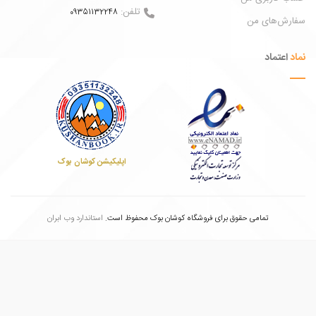
تلفن:
09351132248
ش‌های من
عتماد
اپلیکیشن کوشان بوک
تمامی حقوق برای فروشگاه کوشان بوک محفوظ است.
استاندارد وب ابران