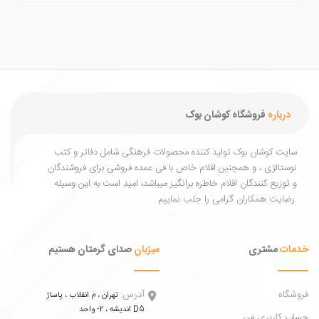
درباره
فروشگاه کوشان بوک
یت کوشان بوک تولید کننده محصولات فرهنگی شامل دفاتر و کتب
ستالژی ، و همچنین اقلام خاص با فی عمده فروشی برای فروشندگان
توزیع کنندگان اقلام خاطره برانگیز میباشد، امید است به این وسیله
ات
مشتری
میزبان
صدای گرمتان هستیم
اه
آدرس:
تهران ، م انقلاب ، پاساژ
اندیشه ، 2- واحد D5
 کاربری من