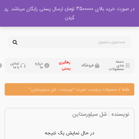
 بالای 3500000 تومان ارسال پستی رایگان میباشد.
رد
پشتیبانی فروش
کردن
0
تومان
09120329397
09351132248
دسته
رهگیری
درباره
تماس
بندی
فروشگاه
ما
با ما
پستی
محصولات
نه
/
محصولات برچسب خورده “نویسنده : شل سیلورستاین”
یسنده : شل سیلورستاین
در حال نمایش یک نتیجه