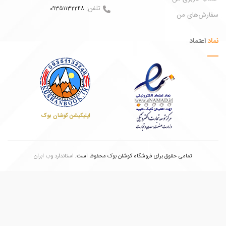
تلفن:
09351132248
ش‌های من
عتماد
اپلیکیشن کوشان بوک
تمامی حقوق برای فروشگاه کوشان بوک محفوظ است.
استاندارد وب ابران