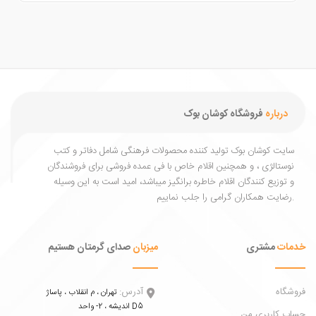
درباره
فروشگاه کوشان بوک
یت کوشان بوک تولید کننده محصولات فرهنگی شامل دفاتر و کتب
ستالژی ، و همچنین اقلام خاص با فی عمده فروشی برای فروشندگان
توزیع کنندگان اقلام خاطره برانگیز میباشد، امید است به این وسیله
ات
مشتری
میزبان
صدای گرمتان هستیم
اه
آدرس:
تهران ، م انقلاب ، پاساژ
اندیشه ، 2- واحد D5
 کاربری من