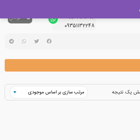
پشتیبانی فروش
09120329397
0
تومان
09351132248
یش یک نتیجه