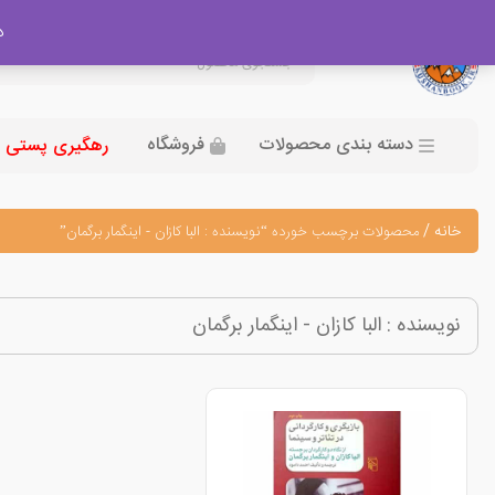
در
دسته بندی محصولات
فروشگاه
رهگیری پستی
خانه
/
محصولات برچسب خورده “نویسنده : البا کازان - اینگمار برگمان”
نویسنده : البا کازان - اینگمار برگمان