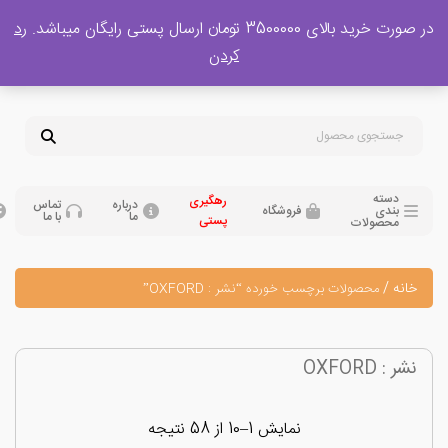
 بالای 3500000 تومان ارسال پستی رایگان میباشد.
رد
پشتیبانی فروش
کردن
0
تومان
09120329397
09351132248
دسته
رهگیری
درباره
تماس
بندی
فروشگاه
ما
با ما
پستی
محصولات
نه
/
محصولات برچسب خورده “نشر : OXFORD”
 : OXFORD
نمایش 1–10 از 58 نتیجه