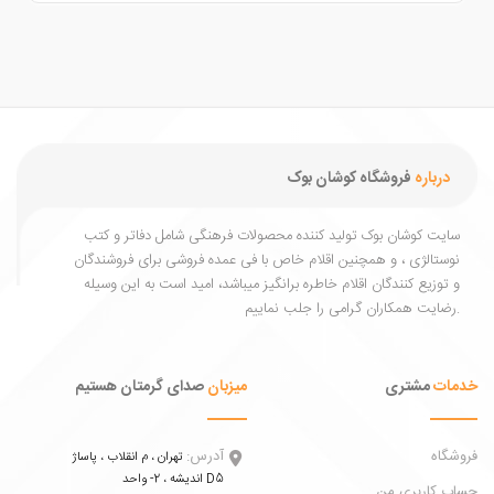
درباره
فروشگاه کوشان بوک
یت کوشان بوک تولید کننده محصولات فرهنگی شامل دفاتر و کتب
ستالژی ، و همچنین اقلام خاص با فی عمده فروشی برای فروشندگان
توزیع کنندگان اقلام خاطره برانگیز میباشد، امید است به این وسیله
ات
مشتری
میزبان
صدای گرمتان هستیم
اه
آدرس:
تهران ، م انقلاب ، پاساژ
اندیشه ، 2- واحد D5
 کاربری من