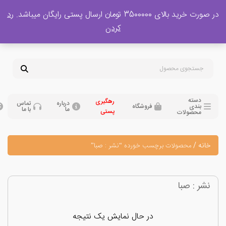
 بالای 3500000 تومان ارسال پستی رایگان میباشد.
رد
پشتیبانی فروش
کردن
0
تومان
09120329397
09351132248
دسته
رهگیری
درباره
تماس
بندی
فروشگاه
ما
با ما
پستی
محصولات
نه
/
محصولات برچسب خورده “نشر : صبا”
ر : صبا
در حال نمایش یک نتیجه