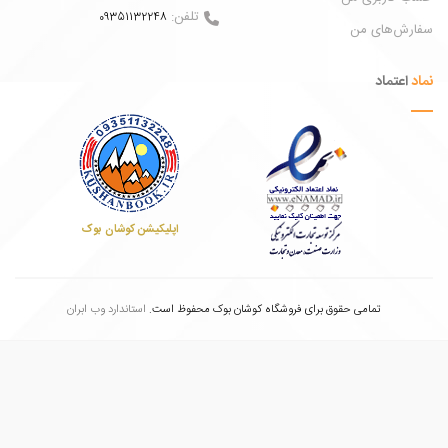
تلفن:
09351132248
ش‌های من
عتماد
اپلیکیشن کوشان بوک
تمامی حقوق برای فروشگاه کوشان بوک محفوظ است.
استاندارد وب ابران