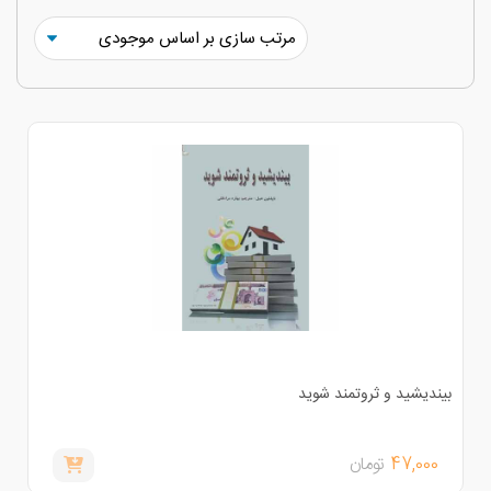
یندیشید و ثروتمند شوید
47,000
تومان