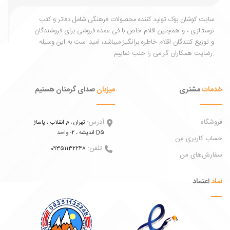
یت کوشان بوک تولید کننده محصولات فرهنگی شامل دفاتر و کتب
ستالژی ، و همچنین اقلام خاص با فی عمده فروشی برای فروشندگان
توزیع کنندگان اقلام خاطره برانگیز میباشد، امید است به این وسیله
ات
مشتری
میزبان
صدای گرمتان هستیم
اه
آدرس:
تهران ، م انقلاب ، پاساژ
اندیشه ، 2- واحد D5
 کاربری من
تلفن:
09351132248
ش‌های من
عتماد