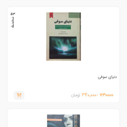
53
نیای سوفی
730000
-340,000
تومان