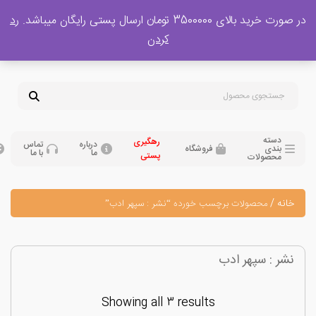
 بالای 3500000 تومان ارسال پستی رایگان میباشد.
رد
پشتیبانی فروش
کردن
0
تومان
09120329397
09351132248
دسته
رهگیری
درباره
تماس
بندی
فروشگاه
ما
با ما
پستی
محصولات
نه
/
محصولات برچسب خورده “نشر : سپهر ادب”
ر : سپهر ادب
Showing all 3 results