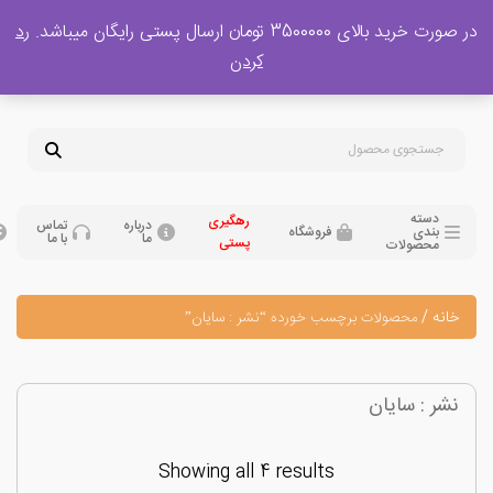
 بالای 3500000 تومان ارسال پستی رایگان میباشد.
رد
پشتیبانی فروش
کردن
0
تومان
09120329397
09351132248
دسته
رهگیری
درباره
تماس
بندی
فروشگاه
ما
با ما
پستی
محصولات
نه
/
محصولات برچسب خورده “نشر : سایان”
ر : سایان
Showing all 4 results