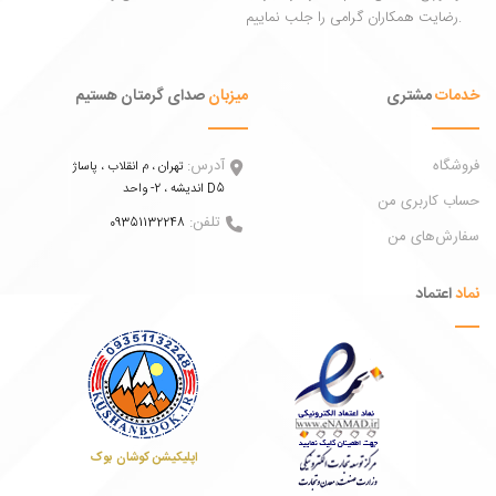
ات
مشتری
میزبان
صدای گرمتان هستیم
اه
آدرس:
تهران ، م انقلاب ، پاساژ
اندیشه ، 2- واحد D5
 کاربری من
تلفن:
09351132248
ش‌های من
عتماد
اپلیکیشن کوشان بوک