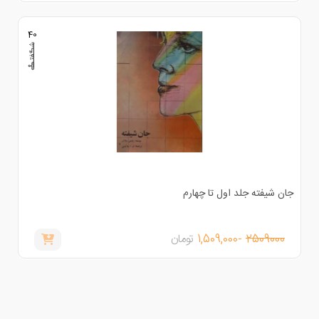
40
ان شیفته جلد اول تا چهارم
2509000
-1,509,000
تومان