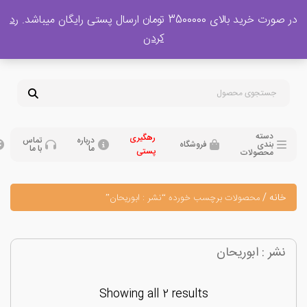
 بالای 3500000 تومان ارسال پستی رایگان میباشد.
رد
پشتیبانی فروش
کردن
0
تومان
09120329397
09351132248
دسته
رهگیری
درباره
تماس
بندی
فروشگاه
ما
با ما
پستی
محصولات
نه
/
محصولات برچسب خورده “نشر : ابوریحان”
ر : ابوریحان
Showing all 2 results