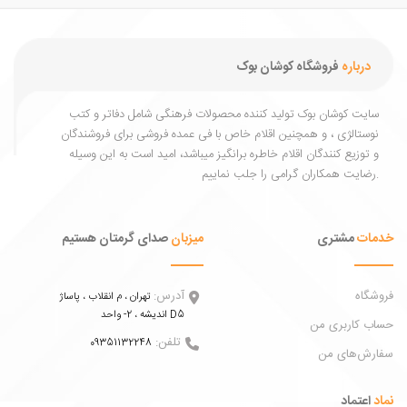
درباره
فروشگاه کوشان بوک
یت کوشان بوک تولید کننده محصولات فرهنگی شامل دفاتر و کتب
ستالژی ، و همچنین اقلام خاص با فی عمده فروشی برای فروشندگان
توزیع کنندگان اقلام خاطره برانگیز میباشد، امید است به این وسیله
ات
مشتری
میزبان
صدای گرمتان هستیم
اه
آدرس:
تهران ، م انقلاب ، پاساژ
اندیشه ، 2- واحد D5
 کاربری من
تلفن:
09351132248
ش‌های من
عتماد