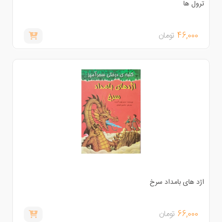
رول ها
46,000
تومان
ژد های بامداد سرخ
66,000
تومان