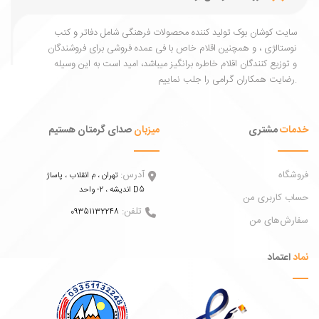
یت کوشان بوک تولید کننده محصولات فرهنگی شامل دفاتر و کتب
ستالژی ، و همچنین اقلام خاص با فی عمده فروشی برای فروشندگان
توزیع کنندگان اقلام خاطره برانگیز میباشد، امید است به این وسیله
ات
مشتری
میزبان
صدای گرمتان هستیم
اه
آدرس:
تهران ، م انقلاب ، پاساژ
اندیشه ، 2- واحد D5
 کاربری من
تلفن:
09351132248
ش‌های من
عتماد