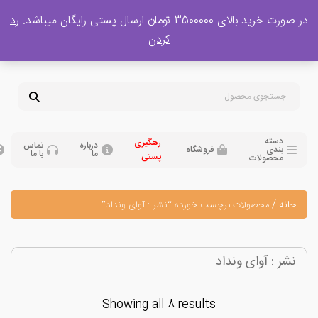
 بالای 3500000 تومان ارسال پستی رایگان میباشد.
رد
پشتیبانی فروش
کردن
0
تومان
09120329397
09351132248
دسته
رهگیری
درباره
تماس
بندی
فروشگاه
ما
با ما
پستی
محصولات
نه
/
محصولات برچسب خورده “نشر : آوای ونداد”
ر : آوای ونداد
Showing all 8 results