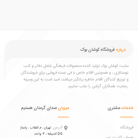
درباره
فروشگاه کوشان بوک
یت کوشان بوک تولید کننده محصولات فرهنگی شامل دفاتر و کتب
ستالژی ، و همچنین اقلام خاص با فی عمده فروشی برای فروشندگان
توزیع کنندگان اقلام خاطره برانگیز میباشد، امید است به این وسیله
ات
مشتری
میزبان
صدای گرمتان هستیم
اه
آدرس:
تهران ، م انقلاب ، پاساژ
اندیشه ، 2- واحد D5
 کاربری من