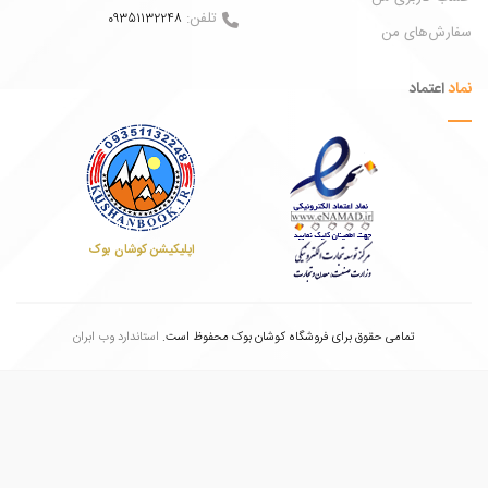
تلفن:
09351132248
ش‌های من
عتماد
اپلیکیشن کوشان بوک
تمامی حقوق برای فروشگاه کوشان بوک محفوظ است.
استاندارد وب ابران