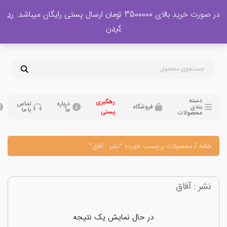
 بالای 3500000 تومان ارسال پستی رایگان میباشد.
رد
پشتیبانی فروش
کردن
0
تومان
09120329397
09351132248
دسته
رهگیری
درباره
تماس
بندی
فروشگاه
ما
با ما
پستی
محصولات
نه
/
محصولات برچسب خورده “نشر : آفاق”
ر : آفاق
در حال نمایش یک نتیجه