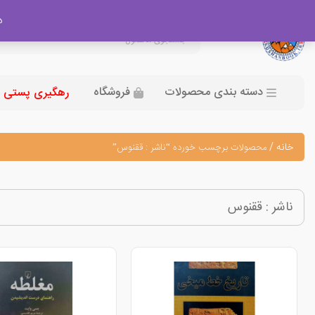
در
دسته بندی محصولات
فروشگاه
رهگیری پستی
خانه
/
محصولات برچسب خورده “ناشر : ققنوس”
ناشر : ققنوس