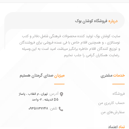
درباره
فروشگاه کوشان بوک
یت کوشان بوک تولید کننده محصولات فرهنگی شامل دفاتر و کتب
ستالژی ، و همچنین اقلام خاص با فی عمده فروشی برای فروشندگان
توزیع کنندگان اقلام خاطره برانگیز میباشد، امید است به این وسیله
ات
مشتری
میزبان
صدای گرمتان هستیم
اه
آدرس:
تهران ، م انقلاب ، پاساژ
اندیشه ، 2- واحد D5
 کاربری من
تلفن:
09351132248
ش‌های من
عتماد