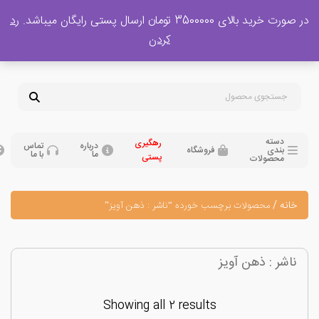
 بالای 3500000 تومان ارسال پستی رایگان میباشد.
رد
پشتیبانی فروش
کردن
0
تومان
09120329397
09351132248
دسته
رهگیری
درباره
تماس
بندی
فروشگاه
ما
با ما
پستی
محصولات
نه
/
محصولات برچسب خورده “ناشر : ذهن آویز”
شر : ذهن آویز
Showing all 2 results