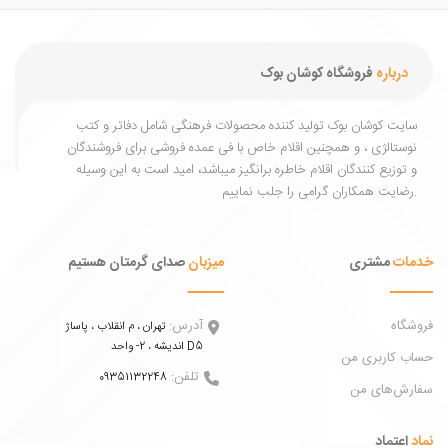
درباره
فروشگاه کوشان بوک
یت کوشان بوک تولید کننده محصولات فرهنگی شامل دفاتر و کتب
ستالژی ، و همچنین اقلام خاص با فی عمده فروشی برای فروشندگان
توزیع کنندگان اقلام خاطره برانگیز میباشد، امید است به این وسیله
ات
مشتری
میزبان
صدای گرمتان هستیم
اه
آدرس:
تهران ، م انقلاب ، پاساژ
اندیشه ، 2- واحد D5
 کاربری من
تلفن:
09351132248
ش‌های من
عتماد