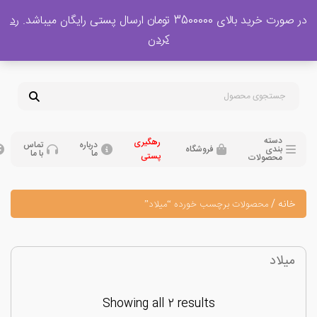
 بالای 3500000 تومان ارسال پستی رایگان میباشد.
رد
پشتیبانی فروش
کردن
0
تومان
09120329397
09351132248
دسته
رهگیری
درباره
تماس
بندی
فروشگاه
ما
با ما
پستی
محصولات
نه
/
محصولات برچسب خورده “میلاد”
لاد
Showing all 2 results