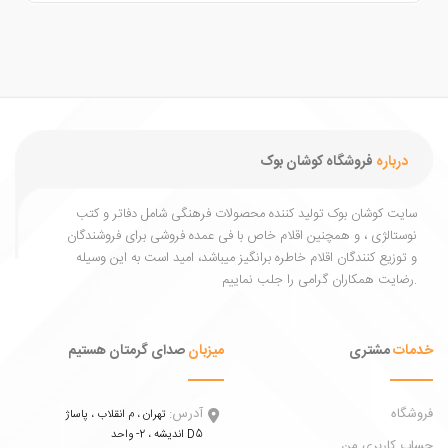
درباره
فروشگاه کوشان بوک
یت کوشان بوک تولید کننده محصولات فرهنگی شامل دفاتر و کتب
ستالژی ، و همچنین اقلام خاص با فی عمده فروشی برای فروشندگان
توزیع کنندگان اقلام خاطره برانگیز میباشد، امید است به این وسیله
ات
مشتری
میزبان
صدای گرمتان هستیم
اه
آدرس:
تهران ، م انقلاب ، پاساژ
اندیشه ، 2- واحد D5
 کاربری من