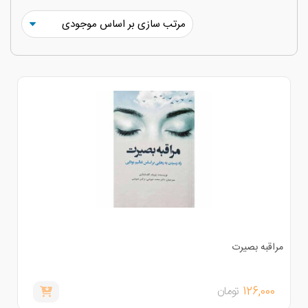
راقبه بصیرت
126,000
تومان