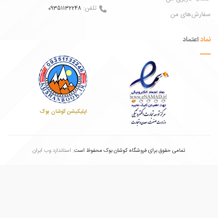
تلفن:
09351132248
ش‌های من
عتماد
اپلیکیشن کوشان بوک
تمامی حقوق برای فروشگاه کوشان بوک محفوظ است.
استاندارد وب ابران