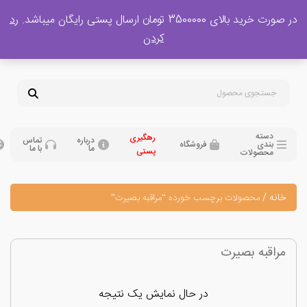
 بالای 3500000 تومان ارسال پستی رایگان میباشد.
رد
پشتیبانی فروش
کردن
0
تومان
09120329397
09351132248
دسته
رهگیری
درباره
تماس
بندی
فروشگاه
ما
با ما
پستی
محصولات
نه
/
محصولات برچسب خورده “مراقبه بصیرت”
اقبه بصیرت
در حال نمایش یک نتیجه