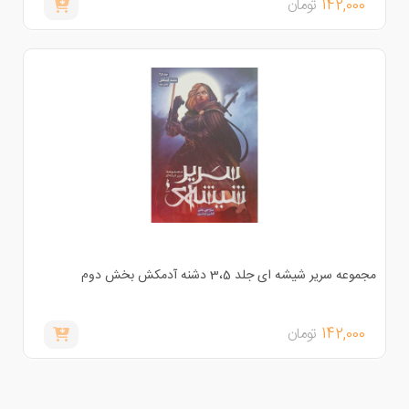
142,000
تومان
موعه سریر شیشه ای جلد 3،5 دشنه آدمکش بخش دوم
142,000
تومان