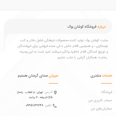
درباره
فروشگاه کوشان بوک
یت کوشان بوک تولید کننده محصولات فرهنگی شامل دفاتر و کتب
ستالژی ، و همچنین اقلام خاص با فی عمده فروشی برای فروشندگان
توزیع کنندگان اقلام خاطره برانگیز میباشد، امید است به این وسیله
ات
مشتری
میزبان
صدای گرمتان هستیم
اه
آدرس:
تهران ، م انقلاب ، پاساژ
اندیشه ، 2- واحد D5
 کاربری من
تلفن:
09351132248
ش‌های من