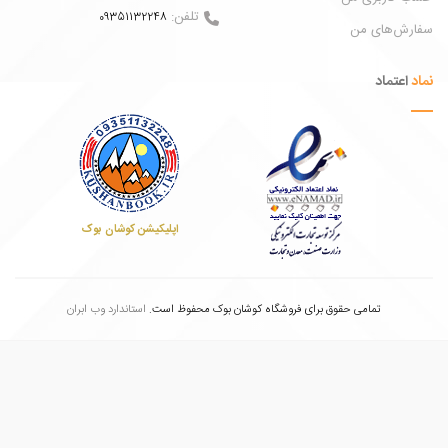
تلفن:
09351132248
ش‌های من
عتماد
اپلیکیشن کوشان بوک
تمامی حقوق برای فروشگاه کوشان بوک محفوظ است.
استاندارد وب ابران