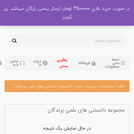
 بالای 3500000 تومان ارسال پستی رایگان میباشد.
رد
پشتیبانی فروش
کردن
0
تومان
09120329397
09351132248
دسته
رهگیری
درباره
تماس
بندی
فروشگاه
ما
با ما
پستی
محصولات
نه
/
محصولات برچسب خورده “مجموعه دانستنی های علمی پرندگان”
موعه دانستنی های علمی پرندگان
در حال نمایش یک نتیجه