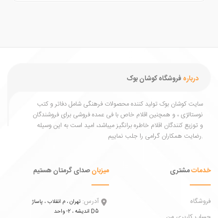
درباره
فروشگاه کوشان بوک
یت کوشان بوک تولید کننده محصولات فرهنگی شامل دفاتر و کتب
ستالژی ، و همچنین اقلام خاص با فی عمده فروشی برای فروشندگان
توزیع کنندگان اقلام خاطره برانگیز میباشد، امید است به این وسیله
ات
مشتری
میزبان
صدای گرمتان هستیم
اه
آدرس:
تهران ، م انقلاب ، پاساژ
اندیشه ، 2- واحد D5
 کاربری من