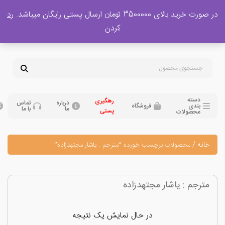
 بالای 3500000 تومان ارسال پستی رایگان میباشد.
رد
پشتیبانی فروش
کردن
0
تومان
09120329397
09351132248
دسته
رهگیری
درباره
تماس
بندی
فروشگاه
ما
با ما
پستی
محصولات
نه
/
محصولات برچسب خورده “مترجم : یاشار مجتهدزاده”
رجم : یاشار مجتهدزاده
در حال نمایش یک نتیجه