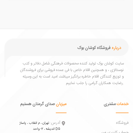
درباره
فروشگاه کوشان بوک
یت کوشان بوک تولید کننده محصولات فرهنگی شامل دفاتر و کتب
ستالژی ، و همچنین اقلام خاص با فی عمده فروشی برای فروشندگان
توزیع کنندگان اقلام خاطره برانگیز میباشد، امید است به این وسیله
ات
مشتری
میزبان
صدای گرمتان هستیم
اه
آدرس:
تهران ، م انقلاب ، پاساژ
اندیشه ، 2- واحد D5
 کاربری من