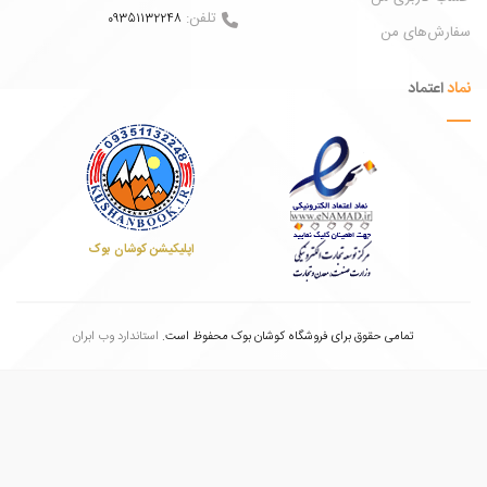
تلفن:
09351132248
ش‌های من
عتماد
اپلیکیشن کوشان بوک
تمامی حقوق برای فروشگاه کوشان بوک محفوظ است.
استاندارد وب ابران