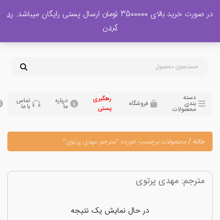
 بالای 3500000 تومان ارسال پستی رایگان میباشد.
رد
پشتیبانی فروش
کردن
0
تومان
09120329397
09351132248
دسته
رهگیری
درباره
تماس
بندی
فروشگاه
ما
با ما
پستی
محصولات
نه
/
محصولات برچسب خورده “مترجم: مهدی پرتوی”
رجم: مهدی پرتوی
در حال نمایش یک نتیجه