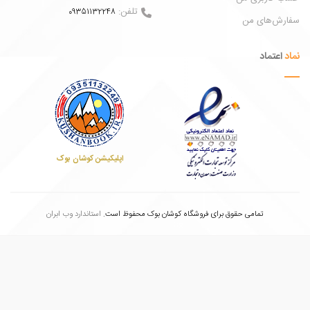
تلفن:
09351132248
ش‌های من
عتماد
اپلیکیشن کوشان بوک
تمامی حقوق برای فروشگاه کوشان بوک محفوظ است.
استاندارد وب ابران