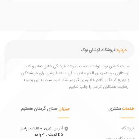
درباره
فروشگاه کوشان بوک
یت کوشان بوک تولید کننده محصولات فرهنگی شامل دفاتر و کتب
ستالژی ، و همچنین اقلام خاص با فی عمده فروشی برای فروشندگان
توزیع کنندگان اقلام خاطره برانگیز میباشد، امید است به این وسیله
ات
مشتری
میزبان
صدای گرمتان هستیم
اه
آدرس:
تهران ، م انقلاب ، پاساژ
اندیشه ، 2- واحد D5
 کاربری من