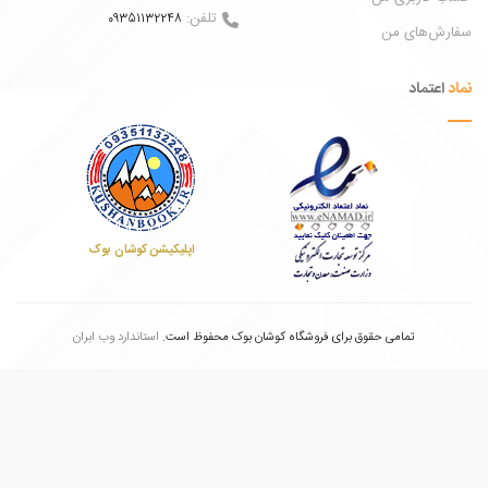
تلفن:
09351132248
ش‌های من
عتماد
اپلیکیشن کوشان بوک
تمامی حقوق برای فروشگاه کوشان بوک محفوظ است.
استاندارد وب ابران