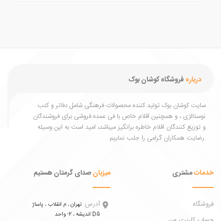
درباره
فروشگاه کوشان بوک
یت کوشان بوک تولید کننده محصولات فرهنگی شامل دفاتر و کتب
ستالژی ، و همچنین اقلام خاص با فی عمده فروشی برای فروشندگان
توزیع کنندگان اقلام خاطره برانگیز میباشد، امید است به این وسیله
ات
مشتری
میزبان
صدای گرمتان هستیم
اه
آدرس:
تهران ، م انقلاب ، پاساژ
اندیشه ، 2- واحد D5
 کاربری من