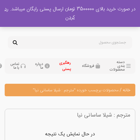
 بالای 3500000 تومان ارسال پستی رایگان میباشد.
رد
پشتیبانی فروش
کردن
0
تومان
09120329397
09351132248
دسته
رهگیری
درباره
تماس
بندی
فروشگاه
ما
با ما
پستی
محصولات
نه
/
محصولات برچسب خورده “مترجم : شیلا ساسانی نیا”
رجم : شیلا ساسانی نیا
در حال نمایش یک نتیجه