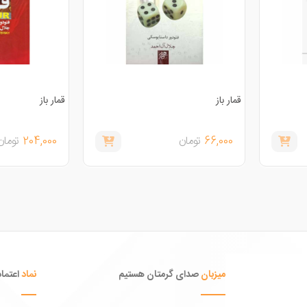
قمار باز
قمار باز
66,000
تومان
204,000
تومان
میزبان
صدای گرمتان هستیم
نماد
اعتماد