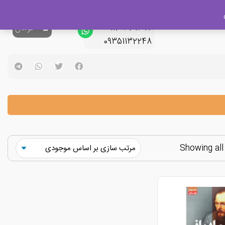
پشتیبانی فروش
09120329397
0
تومان
09351132248
Showing all