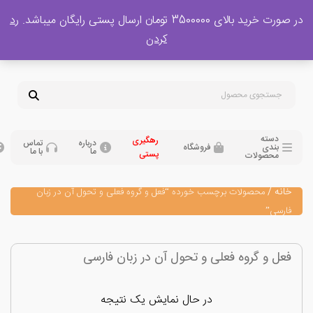
 بالای 3500000 تومان ارسال پستی رایگان میباشد.
رد
پشتیبانی فروش
کردن
0
تومان
09120329397
09351132248
دسته
رهگیری
درباره
تماس
بندی
فروشگاه
ما
با ما
پستی
محصولات
نه
/
محصولات برچسب خورده “فعل و گروه فعلی و تحول آن در زبان
رسی”
ل و گروه فعلی و تحول آن در زبان فارسی
در حال نمایش یک نتیجه