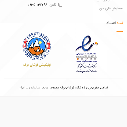
تلفن:
09351132248
ش‌های من
عتماد
اپلیکیشن کوشان بوک
تمامی حقوق برای فروشگاه کوشان بوک محفوظ است.
استاندارد وب ابران