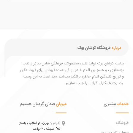
درباره
فروشگاه کوشان بوک
یت کوشان بوک تولید کننده محصولات فرهنگی شامل دفاتر و کتب
ستالژی ، و همچنین اقلام خاص با فی عمده فروشی برای فروشندگان
توزیع کنندگان اقلام خاطره برانگیز میباشد، امید است به این وسیله
ات
مشتری
میزبان
صدای گرمتان هستیم
اه
آدرس:
تهران ، م انقلاب ، پاساژ
اندیشه ، 2- واحد D5
 کاربری من