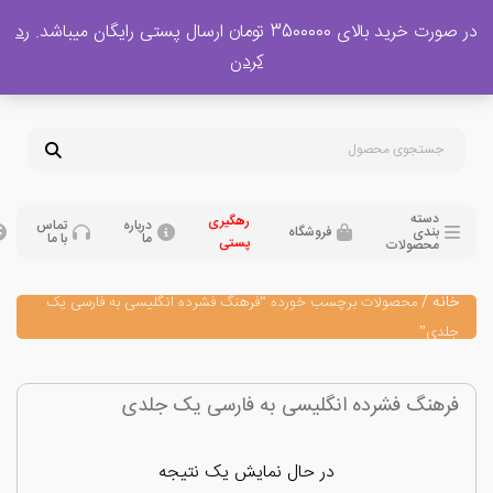
 بالای 3500000 تومان ارسال پستی رایگان میباشد.
رد
پشتیبانی فروش
کردن
0
تومان
09120329397
09351132248
دسته
رهگیری
درباره
تماس
بندی
فروشگاه
ما
با ما
پستی
محصولات
نه
/
محصولات برچسب خورده “فرهنگ فشرده انگلیسی به فارسی یک
دی”
هنگ فشرده انگلیسی به فارسی یک جلدی
در حال نمایش یک نتیجه