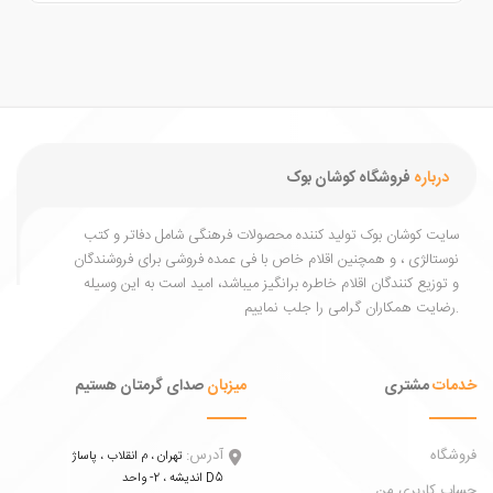
درباره
فروشگاه کوشان بوک
یت کوشان بوک تولید کننده محصولات فرهنگی شامل دفاتر و کتب
ستالژی ، و همچنین اقلام خاص با فی عمده فروشی برای فروشندگان
توزیع کنندگان اقلام خاطره برانگیز میباشد، امید است به این وسیله
ات
مشتری
میزبان
صدای گرمتان هستیم
اه
آدرس:
تهران ، م انقلاب ، پاساژ
اندیشه ، 2- واحد D5
 کاربری من