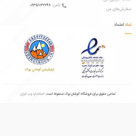
تلفن:
09351132248
ش‌های من
عتماد
اپلیکیشن کوشان بوک
تمامی حقوق برای فروشگاه کوشان بوک محفوظ است.
استاندارد وب ابران