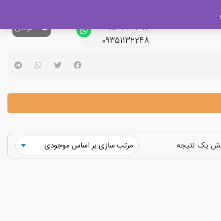
پشتیبانی فروش
09120329397
0
تومان
09351132248
یش یک نتیجه