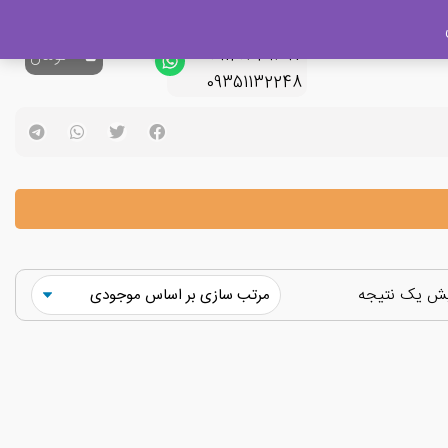
پشتیبانی فروش
09120329397
0
تومان
09351132248
یش یک نتیجه