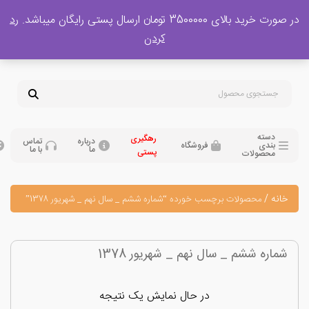
 بالای 3500000 تومان ارسال پستی رایگان میباشد.
رد
پشتیبانی فروش
کردن
0
تومان
09120329397
09351132248
دسته
رهگیری
درباره
تماس
بندی
فروشگاه
ما
با ما
پستی
محصولات
نه
/
محصولات برچسب خورده “شماره ششم _ سال نهم _ شهریور 1378”
اره ششم _ سال نهم _ شهریور 1378
در حال نمایش یک نتیجه