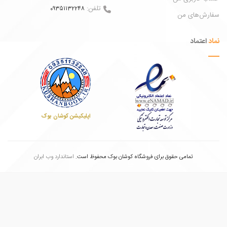
تلفن:
09351132248
ش‌های من
عتماد
اپلیکیشن کوشان بوک
تمامی حقوق برای فروشگاه کوشان بوک محفوظ است.
استاندارد وب ابران