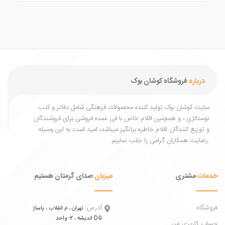
درباره
فروشگاه کوشان بوک
یت کوشان بوک تولید کننده محصولات فرهنگی شامل دفاتر و کتب
ستالژی ، و همچنین اقلام خاص با فی عمده فروشی برای فروشندگان
توزیع کنندگان اقلام خاطره برانگیز میباشد، امید است به این وسیله
ات
مشتری
میزبان
صدای گرمتان هستیم
اه
آدرس:
تهران ، م انقلاب ، پاساژ
اندیشه ، 2- واحد D5
 کاربری من