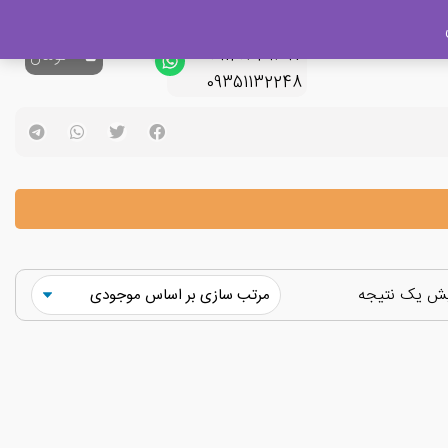
پشتیبانی فروش
09120329397
0
تومان
09351132248
یش یک نتیجه