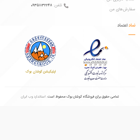
تلفن:
09351132248
ش‌های من
عتماد
اپلیکیشن کوشان بوک
تمامی حقوق برای فروشگاه کوشان بوک محفوظ است.
استاندارد وب ابران