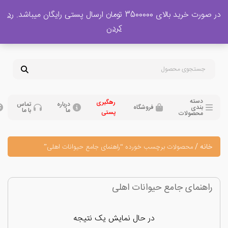
 بالای 3500000 تومان ارسال پستی رایگان میباشد.
رد
پشتیبانی فروش
کردن
0
تومان
09120329397
09351132248
دسته
رهگیری
درباره
تماس
بندی
فروشگاه
ما
با ما
پستی
محصولات
نه
/
محصولات برچسب خورده “راهنمای جامع حیوانات اهلی”
هنمای جامع حیوانات اهلی
در حال نمایش یک نتیجه