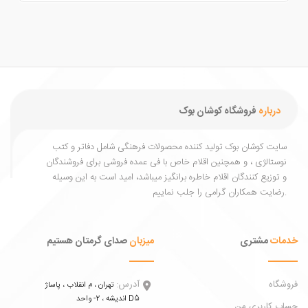
درباره
فروشگاه کوشان بوک
یت کوشان بوک تولید کننده محصولات فرهنگی شامل دفاتر و کتب
ستالژی ، و همچنین اقلام خاص با فی عمده فروشی برای فروشندگان
توزیع کنندگان اقلام خاطره برانگیز میباشد، امید است به این وسیله
ات
مشتری
میزبان
صدای گرمتان هستیم
اه
آدرس:
تهران ، م انقلاب ، پاساژ
اندیشه ، 2- واحد D5
 کاربری من