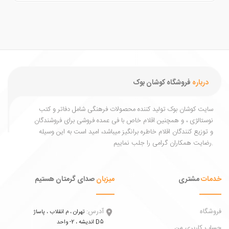
درباره
فروشگاه کوشان بوک
یت کوشان بوک تولید کننده محصولات فرهنگی شامل دفاتر و کتب
ستالژی ، و همچنین اقلام خاص با فی عمده فروشی برای فروشندگان
توزیع کنندگان اقلام خاطره برانگیز میباشد، امید است به این وسیله
ات
مشتری
میزبان
صدای گرمتان هستیم
اه
آدرس:
تهران ، م انقلاب ، پاساژ
اندیشه ، 2- واحد D5
 کاربری من