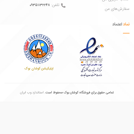
تلفن:
09351132248
ش‌های من
عتماد
اپلیکیشن کوشان بوک
تمامی حقوق برای فروشگاه کوشان بوک محفوظ است.
استاندارد وب ابران