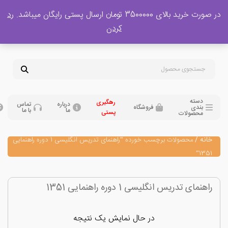
 بالای 3500000 تومان ارسال پستی رایگان میباشد.
رد
پشتیبانی فروش
کردن
0
تومان
09120329397
09351132248
دسته
رهگیری
درباره
تماس
بندی
فروشگاه
ما
با ما
پستی
محصولات
نه
/
محصولات برچسب خورده “راهنمای تدریس انگلیسی 1 دوره راهنمایی
135
نمای تدریس انگلیسی 1 دوره راهنمایی 1351
در حال نمایش یک نتیجه