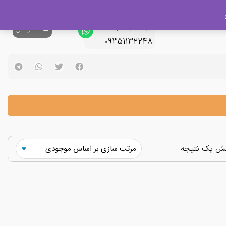
پشتیبانی فروش
09120329397
0
تومان
09351132248
یش یک نتیجه