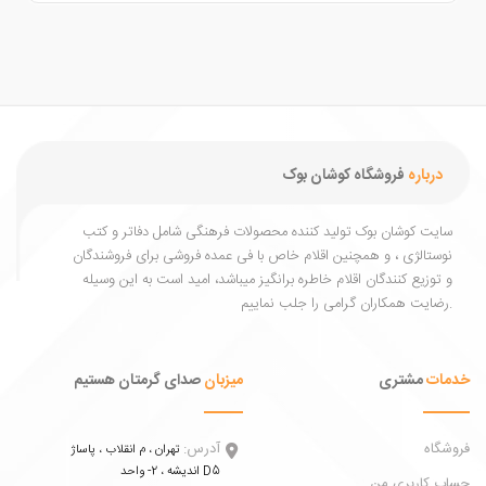
درباره
فروشگاه کوشان بوک
یت کوشان بوک تولید کننده محصولات فرهنگی شامل دفاتر و کتب
ستالژی ، و همچنین اقلام خاص با فی عمده فروشی برای فروشندگان
توزیع کنندگان اقلام خاطره برانگیز میباشد، امید است به این وسیله
ات
مشتری
میزبان
صدای گرمتان هستیم
اه
آدرس:
تهران ، م انقلاب ، پاساژ
اندیشه ، 2- واحد D5
 کاربری من