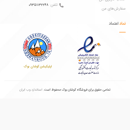
تلفن:
09351132248
ش‌های من
عتماد
اپلیکیشن کوشان بوک
تمامی حقوق برای فروشگاه کوشان بوک محفوظ است.
استاندارد وب ابران