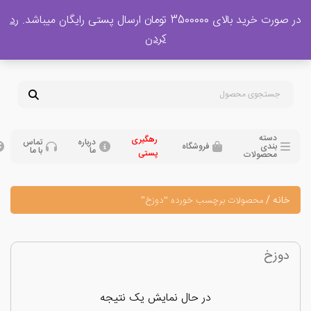
 بالای 3500000 تومان ارسال پستی رایگان میباشد.
رد
پشتیبانی فروش
کردن
0
تومان
09120329397
09351132248
دسته
رهگیری
درباره
تماس
بندی
فروشگاه
ما
با ما
پستی
محصولات
نه
/
محصولات برچسب خورده “دوزخ”
وزخ
در حال نمایش یک نتیجه