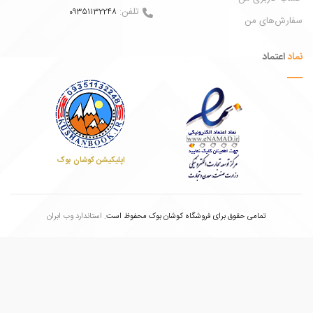
تلفن:
09351132248
ش‌های من
عتماد
اپلیکیشن کوشان بوک
تمامی حقوق برای فروشگاه کوشان بوک محفوظ است.
استاندارد وب ابران