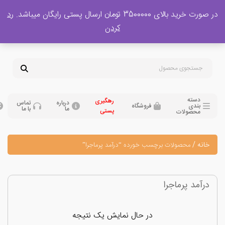
 بالای 3500000 تومان ارسال پستی رایگان میباشد.
رد
پشتیبانی فروش
کردن
0
تومان
09120329397
09351132248
دسته
رهگیری
درباره
تماس
بندی
فروشگاه
ما
با ما
پستی
محصولات
نه
/
محصولات برچسب خورده “درآمد پرماجرا”
آمد پرماجرا
در حال نمایش یک نتیجه