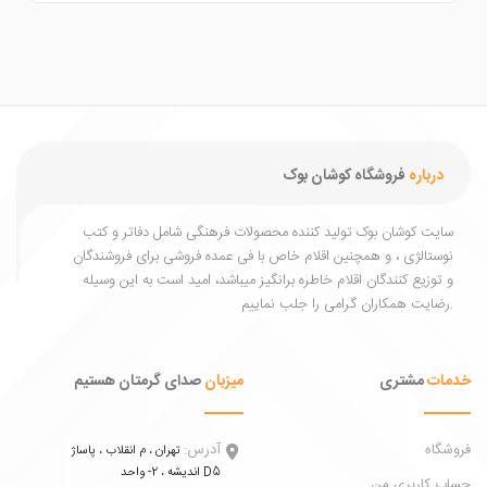
درباره
فروشگاه کوشان بوک
یت کوشان بوک تولید کننده محصولات فرهنگی شامل دفاتر و کتب
ستالژی ، و همچنین اقلام خاص با فی عمده فروشی برای فروشندگان
توزیع کنندگان اقلام خاطره برانگیز میباشد، امید است به این وسیله
ات
مشتری
میزبان
صدای گرمتان هستیم
اه
آدرس:
تهران ، م انقلاب ، پاساژ
اندیشه ، 2- واحد D5
 کاربری من