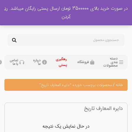
 بالای 3500000 تومان ارسال پستی رایگان میباشد.
رد
پشتیبانی فروش
کردن
0
تومان
09120329397
09351132248
دسته
رهگیری
درباره
تماس
بندی
فروشگاه
ما
با ما
پستی
محصولات
نه
/
محصولات برچسب خورده “دایره المعارف تاریخ”
یره المعارف تاریخ
در حال نمایش یک نتیجه