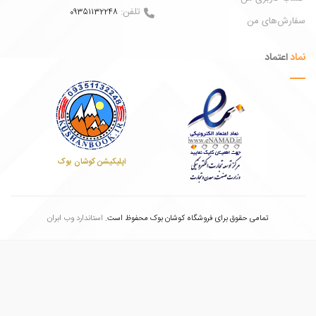
تلفن:
09351132248
ش‌های من
عتماد
اپلیکیشن کوشان بوک
تمامی حقوق برای فروشگاه کوشان بوک محفوظ است.
استاندارد وب ابران