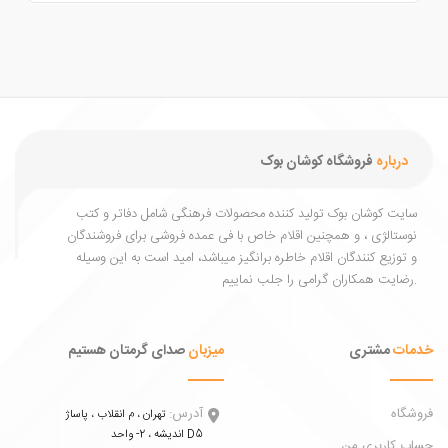
درباره
فروشگاه کوشان بوک
یت کوشان بوک تولید کننده محصولات فرهنگی شامل دفاتر و کتب
ستالژی ، و همچنین اقلام خاص با فی عمده فروشی برای فروشندگان
توزیع کنندگان اقلام خاطره برانگیز میباشد، امید است به این وسیله
ات
مشتری
میزبان
صدای گرمتان هستیم
اه
آدرس:
تهران ، م انقلاب ، پاساژ
اندیشه ، 2- واحد D5
 کاربری من