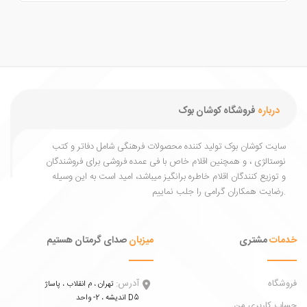
درباره
فروشگاه کوشان بوک
یت کوشان بوک تولید کننده محصولات فرهنگی شامل دفاتر و کتب
ستالژی ، و همچنین اقلام خاص با فی عمده فروشی برای فروشندگان
توزیع کنندگان اقلام خاطره برانگیز میباشد، امید است به این وسیله
ات
مشتری
میزبان
صدای گرمتان هستیم
اه
آدرس:
تهران ، م انقلاب ، پاساژ
اندیشه ، 2- واحد D5
 کاربری من