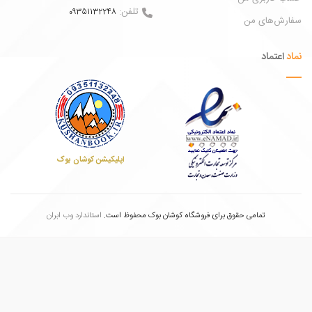
تلفن:
09351132248
ش‌های من
عتماد
اپلیکیشن کوشان بوک
تمامی حقوق برای فروشگاه کوشان بوک محفوظ است.
استاندارد وب ابران