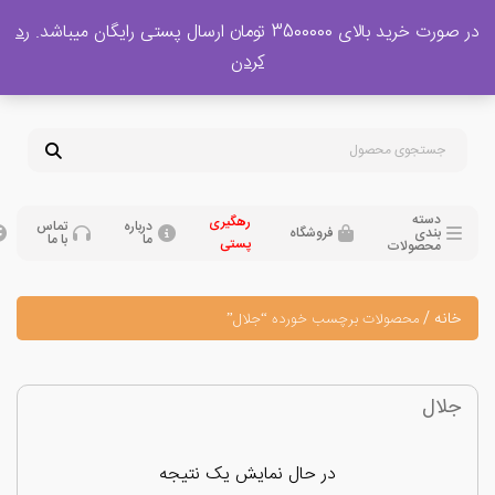
 بالای 3500000 تومان ارسال پستی رایگان میباشد.
رد
پشتیبانی فروش
کردن
0
تومان
09120329397
09351132248
دسته
رهگیری
درباره
تماس
بندی
فروشگاه
ما
با ما
پستی
محصولات
نه
/
محصولات برچسب خورده “جلال”
ال
در حال نمایش یک نتیجه