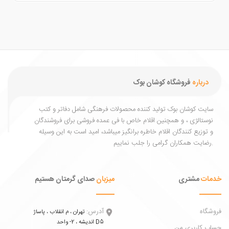
درباره
فروشگاه کوشان بوک
یت کوشان بوک تولید کننده محصولات فرهنگی شامل دفاتر و کتب
ستالژی ، و همچنین اقلام خاص با فی عمده فروشی برای فروشندگان
توزیع کنندگان اقلام خاطره برانگیز میباشد، امید است به این وسیله
ات
مشتری
میزبان
صدای گرمتان هستیم
اه
آدرس:
تهران ، م انقلاب ، پاساژ
اندیشه ، 2- واحد D5
 کاربری من