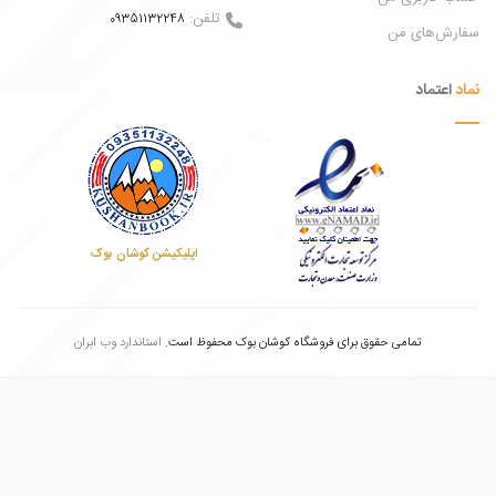
تلفن:
09351132248
ش‌های من
عتماد
اپلیکیشن کوشان بوک
تمامی حقوق برای فروشگاه کوشان بوک محفوظ است.
استاندارد وب ابران