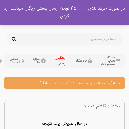
 بالای 3500000 تومان ارسال پستی رایگان میباشد.
رد
پشتیبانی فروش
کردن
0
تومان
09120329397
09351132248
دسته
رهگیری
درباره
تماس
بندی
فروشگاه
ما
با ما
پستی
محصولات
نه
/
محصولات برچسب خورده “بخط : کاظم صادقا”
ط : کاظم صادقا
در حال نمایش یک نتیجه