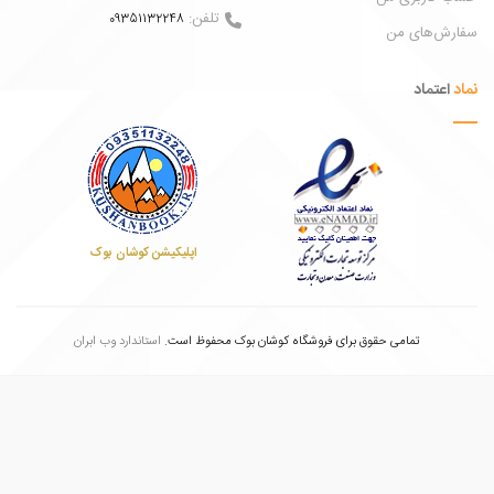
تلفن:
09351132248
ش‌های من
عتماد
اپلیکیشن کوشان بوک
تمامی حقوق برای فروشگاه کوشان بوک محفوظ است.
استاندارد وب ابران