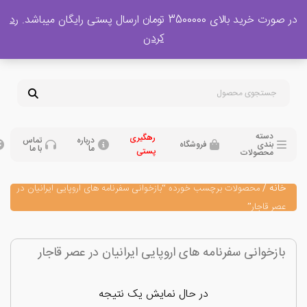
 بالای 3500000 تومان ارسال پستی رایگان میباشد.
رد
پشتیبانی فروش
کردن
0
تومان
09120329397
09351132248
دسته
رهگیری
درباره
تماس
بندی
فروشگاه
ما
با ما
پستی
محصولات
نه
/
محصولات برچسب خورده “بازخوانی سفرنامه های اروپایی ایرانیان در
ر قاجار”
زخوانی سفرنامه های اروپایی ایرانیان در عصر قاجار
در حال نمایش یک نتیجه