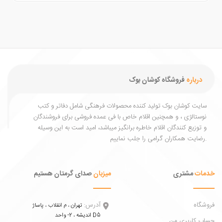
درباره
فروشگاه کوشان بوک
یت کوشان بوک تولید کننده محصولات فرهنگی شامل دفاتر و کتب
ستالژی ، و همچنین اقلام خاص با فی عمده فروشی برای فروشندگان
توزیع کنندگان اقلام خاطره برانگیز میباشد، امید است به این وسیله
ات
مشتری
میزبان
صدای گرمتان هستیم
اه
آدرس:
تهران ، م انقلاب ، پاساژ
اندیشه ، 2- واحد D5
 کاربری من