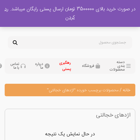
 بالای 3500000 تومان ارسال پستی رایگان میباشد.
رد
پشتیبانی فروش
کردن
0
تومان
09120329397
09351132248
دسته
رهگیری
درباره
تماس
بندی
فروشگاه
ما
با ما
پستی
محصولات
نه
/
محصولات برچسب خورده “اژدهای خجالتی”
دهای خجالتی
در حال نمایش یک نتیجه