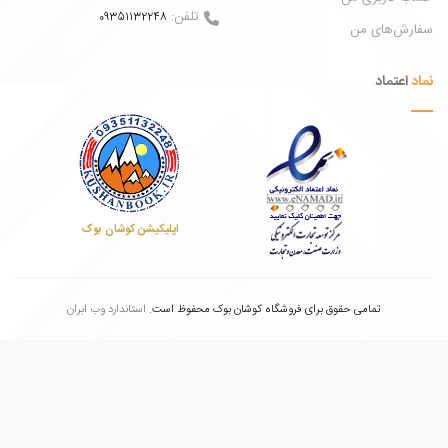
تلفن:
09351132248
ش‌های من
عتماد
اپلیکیشن کوشان بوک
تمامی حقوق برای فروشگاه کوشان بوک محفوظ است.
استاندارد وب ابران