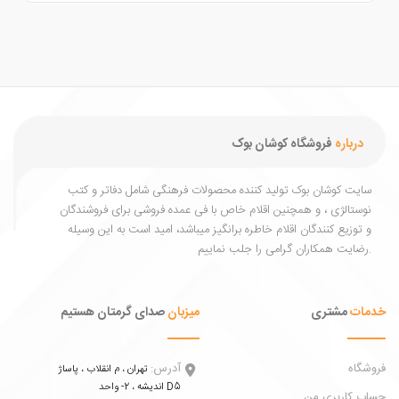
درباره
فروشگاه کوشان بوک
یت کوشان بوک تولید کننده محصولات فرهنگی شامل دفاتر و کتب
ستالژی ، و همچنین اقلام خاص با فی عمده فروشی برای فروشندگان
توزیع کنندگان اقلام خاطره برانگیز میباشد، امید است به این وسیله
ات
مشتری
میزبان
صدای گرمتان هستیم
اه
آدرس:
تهران ، م انقلاب ، پاساژ
اندیشه ، 2- واحد D5
 کاربری من