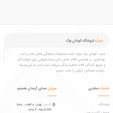
درباره
فروشگاه کوشان بوک
یت کوشان بوک تولید کننده محصولات فرهنگی شامل دفاتر و کتب
ستالژی ، و همچنین اقلام خاص با فی عمده فروشی برای فروشندگان
توزیع کنندگان اقلام خاطره برانگیز میباشد، امید است به این وسیله
ات
مشتری
میزبان
صدای گرمتان هستیم
اه
آدرس:
تهران ، م انقلاب ، پاساژ
اندیشه ، 2- واحد D5
 کاربری من