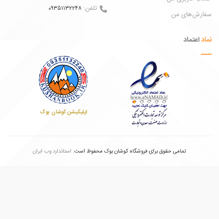
تلفن:
09351132248
ش‌های من
عتماد
اپلیکیشن کوشان بوک
تمامی حقوق برای فروشگاه کوشان بوک محفوظ است.
استاندارد وب ابران