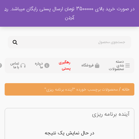
 بالای 3500000 تومان ارسال پستی رایگان میباشد.
رد
پشتیبانی فروش
کردن
0
تومان
09120329397
09351132248
دسته
رهگیری
درباره
تماس
بندی
فروشگاه
ما
با ما
پستی
محصولات
نه
/
محصولات برچسب خورده “آینده برنامه ریزی”
نده برنامه ریزی
در حال نمایش یک نتیجه